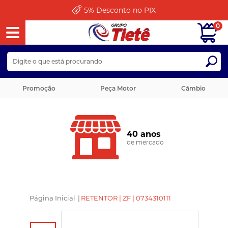
5%
Desconto no PIX
0
Promoção
Peça Motor
Câmbio
40 anos
de mercado
Página Inicial
|
RETENTOR | ZF | 0734310111