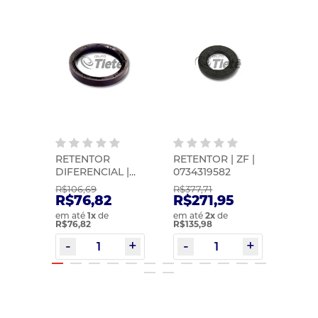
RETENTOR
RETENTOR | ZF |
RETE
NTO
DIFERENCIAL |
0734319582
07501
TOR
SABO |
R$106,69
R$377,71
R$388
 0933
02557BRG
7
R$76,82
R$271,95
R$2
em até
1
x
de
em até
2
x
de
em at
R$76,82
R$135,98
R$140