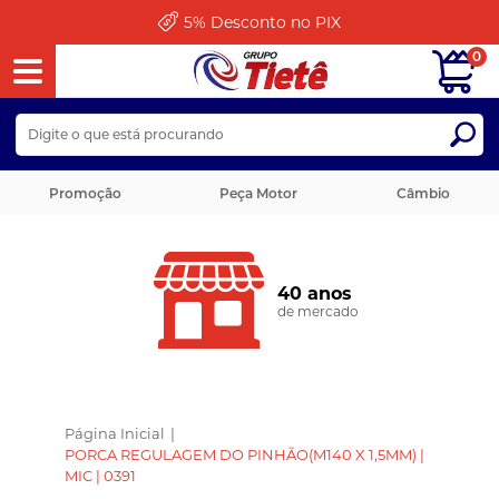
5%
Desconto no PIX
0
Promoção
Peça Motor
Câmbio
40 anos
de mercado
Página Inicial
|
PORCA REGULAGEM DO PINHÃO(M140 X 1,5MM) |
MIC | 0391