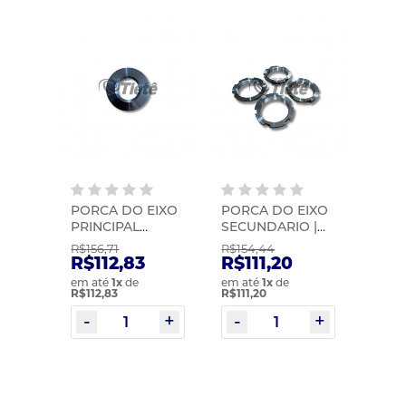
PORCA DO EIXO
PORCA DO EIXO
PRINCIPAL
SECUNDARIO |
CAMBIO G-
MIC | 0193
R$156,71
R$154,44
211/240 | MIC |
R$112,83
R$111,20
1314
em até
1
x
de
em até
1
x
de
R$112,83
R$111,20