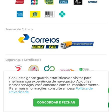
Formas de Entrega
Segurança e Certificação
Cookies: a gente guarda estatísticas de visitas para
melhorar sua experiência de navegação. Ao utilizar
nossos serviços, você concorda com tal monitoramento.
Para mais informações, consulte a nossa
Política de
Autopecas Tiete LTDA - CNPJ: 60.840.768/0001-03 | Rua Itajaí, 624 - Bairro Tietê |
Privacidade.
Londrina - PR | CEP: 86025-450 |
Mapa do site
CONCORDAR E FECHAR
Crie sua loja virtual
com a melhor empresa de e-commerce do Brasil.