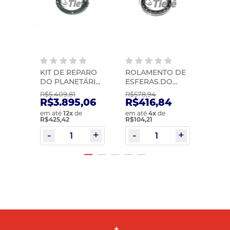
KIT DE REPARO
ROLAMENTO DE
PINO
 | ZF
DO PLANETÁRIO
ESFERAS.DO
POR
| ZF | 0073298003
SUPORTE
PLAN
R$5.409,81
R$578,94
R$113
PLANETARIO |
MIC |
,60
R$3.895,06
R$416,84
R$8
EURORICAMBI |
em até
12
x
de
em até
4
x
de
em at
21526874-5
R$425,42
R$104,21
R$81,