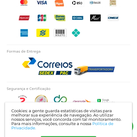
Formas de Entrega
Segurança e Certificação
Cookies: a gente guarda estatísticas de visitas para
melhorar sua experiência de navegação. Ao utilizar
nossos serviços, você concorda com tal monitoramento.
Para mais informações, consulte a nossa
Política de
Autopecas Tiete LTDA - CNPJ: 60.840.768/0001-03 | Rua Itajaí, 624 - Bairro Tietê |
Privacidade.
Londrina - PR | CEP: 86025-450 |
Mapa do site