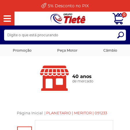
5%
Desconto no PIX
0
Promoção
Peça Motor
Câmbio
40 anos
de mercado
Página Inicial
|
PLANETARIO | MERITOR | 091233