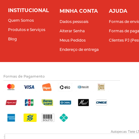
INSTITUCIONAL
MINHA CONTA
AJUDA
Quem Somos
Dados pessoais
Formas de envi
Produtos e Serviços
Alterar Senha
Formas de pag
Blog
Meus Pedidos
Clientes PJ (Pes
Endereço de entrega
Formas de Pagamento
Autopecas Tiete LT