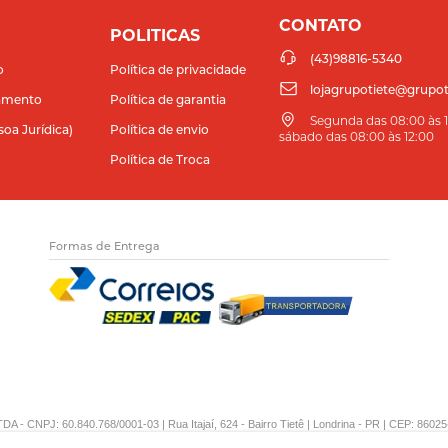
CONTATO
POLITICAS
(43)98816-5340
o
Política de privacidade
lojagrupotiete@grupot
amento
Política de garantia
Segunda das 08:00 às 11
soa Jurídica)
Política de envio
sábado das 08:00 às 12:00
Política de Troca
Formas de Entrega
DA - CNPJ: 60.840.768/0001-03 | Rua Itajaí, 624 - Bairro Tietê | Londrina - PR | CEP: 86025