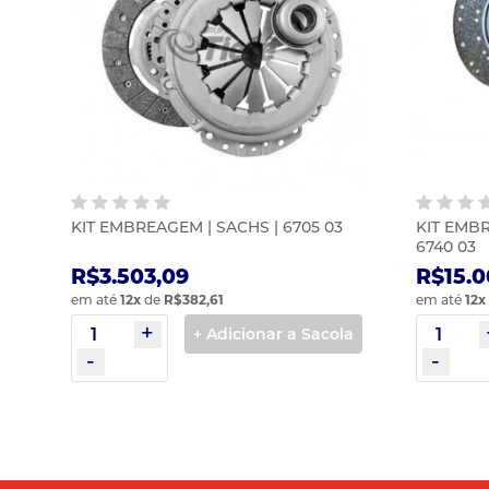
KIT EMBREAGEM | SACHS | 6705 03
KIT EMB
6740 03
R$3.503,09
R$15.0
em até
12
x
de
R$382,61
em até
12
x
+ Adicionar a Sacola