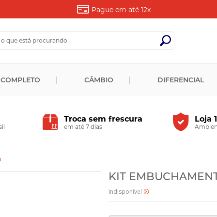
Pague em até
12x
 COMPLETO
CÂMBIO
DIFERENCIAL
Troca sem frescura
Loja 
il
em até 7 dias
Ambient
D
KIT EMBUCHAMENTO
Indisponível