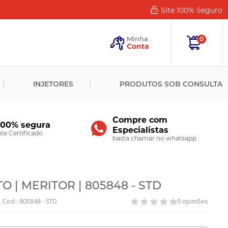
Site 100%
Seguro
Esqueceu
sua
Minha
0
Senha?
Conta
ENTRAR
INJETORES
PRODUTOS SOB CONSULTA
Novo
Cliente?
Cadastre-
se
Compre com
100% segura
Especialistas
CADASTRAR
e Certificado
basta chamar no whatsapp
 | MERITOR | 805848 - STD
Cod.: 805848 - STD
0 opiniões