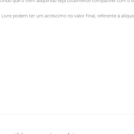
tindo que o item adquirido seja totalmente compatível com o se
vre podem ter um acréscimo no valor final, referente à alíquot