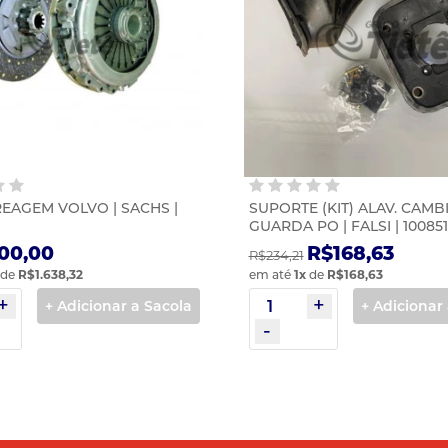
REAGEM VOLVO | SACHS |
SUPORTE (KIT) ALAV. CAMBI
GUARDA PO | FALSI | 100851
00,00
R$168,63
R$234,21
de
R$1.638,32
em até
1
x
de
R$168,63
+ Adicionar a Sacola
+ Adicionar