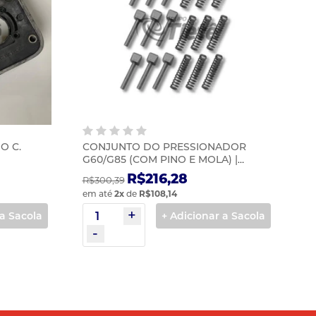
O C.
CONJUNTO DO PRESSIONADOR
G60/G85 (COM PINO E MOLA) |
EURORICAMBI | 30002095-4
R$216,28
R$300,39
em até
2
x
de
R$108,14
 a Sacola
+ Adicionar a Sacola