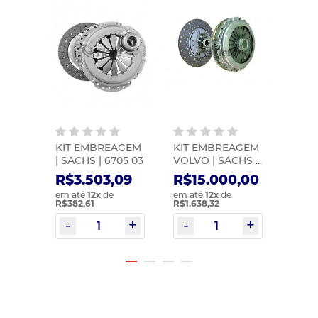
 DO
KIT EMBREAGEM
KIT EMBREAGEM
SUPO
ADOR
| SACHS | 6705 03
VOLVO | SACHS |
ALAV
COM
6740 03
GUAR
R$3.503,09
R$15.000,00
R$234
) |
FALSI
R$1
em até
12
x
de
em até
12
x
de
I |
R$382,61
R$1.638,32
em at
R$168