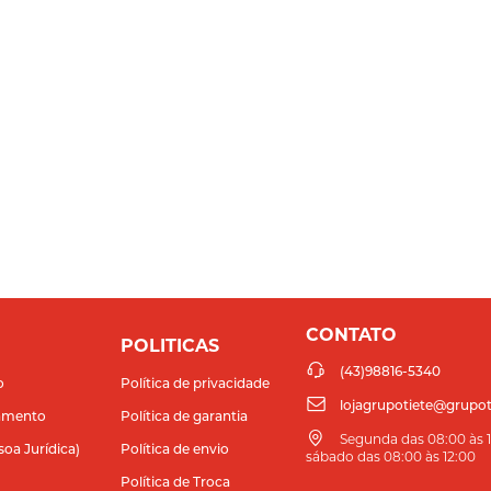
CONTATO
POLITICAS
(43)98816-5340
o
Política de privacidade
lojagrupotiete@grupot
amento
Política de garantia
Segunda das 08:00 às 11
soa Jurídica)
Política de envio
sábado das 08:00 às 12:00
Política de Troca