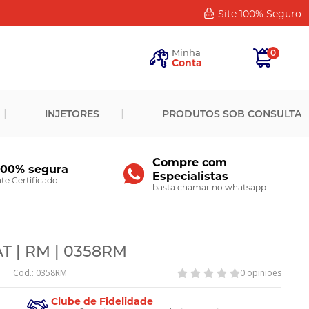
Site 100%
Seguro
Esqueceu
sua
Minha
0
Senha?
Conta
ENTRAR
INJETORES
PRODUTOS SOB CONSULTA
Novo
Cliente?
Cadastre-
se
Compre com
100% segura
Especialistas
CADASTRAR
e Certificado
basta chamar no whatsapp
T | RM | 0358RM
Cod.: 0358RM
0 opiniões
Clube de Fidelidade