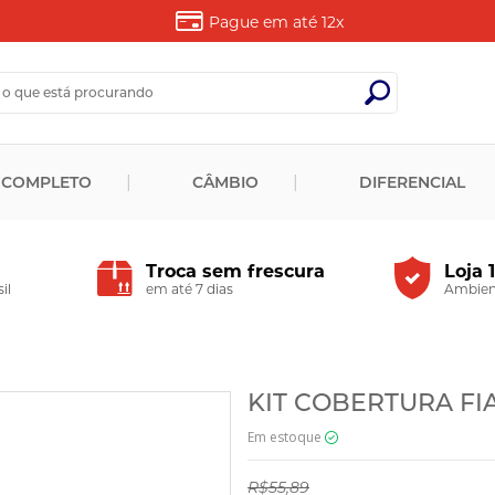
Pague em até
12x
 COMPLETO
CÂMBIO
DIFERENCIAL
Troca sem frescura
Loja 
il
em até 7 dias
Ambient
KIT COBERTURA FIA
Em estoque
R$55,89