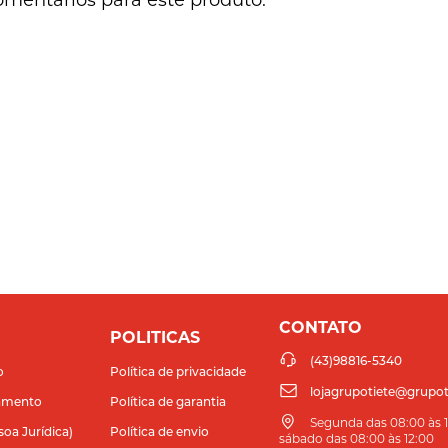
CONTATO
POLITICAS
(43)98816-5340
o
Política de privacidade
lojagrupotiete@grupot
amento
Política de garantia
Segunda das 08:00 às 11
soa Jurídica)
Política de envio
sábado das 08:00 às 12:00