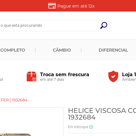
Pague em até
12x
 COMPLETO
CÂMBIO
DIFERENCIAL
Troca sem frescura
Loja 
il
em até 7 dias
Ambient
ER | 1932684
HELICE VISCOSA C
1932684
Em estoque