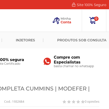
Site 100%
Seguro
Esqueceu
sua
Minha
0
Senha?
Conta
ENTRAR
INJETORES
PRODUTOS SOB CONSULTA
Novo
Cliente?
Cadastre-
se
Compre com
100% segura
Especialistas
CADASTRAR
e Certificado
basta chamar no whatsapp
OMPLETA CUMMINS | MODEFER |
Cod.: 1932684
0 opiniões