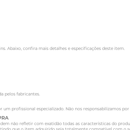
 Abaixo, confira mais detalhes e especificações deste item.
a pelos fabricantes.
r um profissional especializado. Não nos responsabilizamos po
PRA
dem não refletir com exatidão todas as características do pr
tindo que o item adquirido seja totalmente compatível com o se