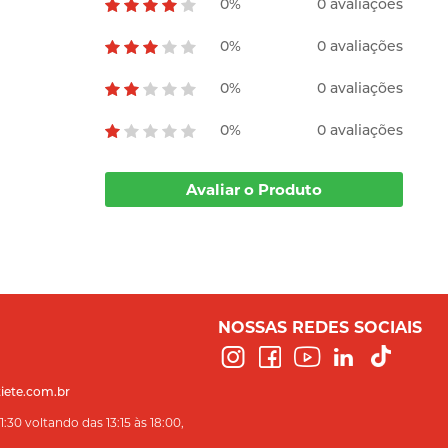
0%
0 avaliações
0%
0 avaliações
0%
0 avaliações
0%
0 avaliações
Avaliar o Produto
NOSSAS REDES SOCIAIS
iete.com.br
:30 voltando das 13:15 às 18:00,