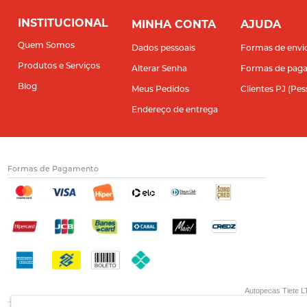
INSTITUCIONAL
MINHA CONTA
AJUDA
Quem Somos
Dados pessoais
Formas de envi
Produtos e Serviços
Alterar Senha
Formas de pag
Blog
Meus Pedidos
Clientes PJ (Pes
Endereço de entrega
Formas de Pagamento
Autopecas Tiete LT