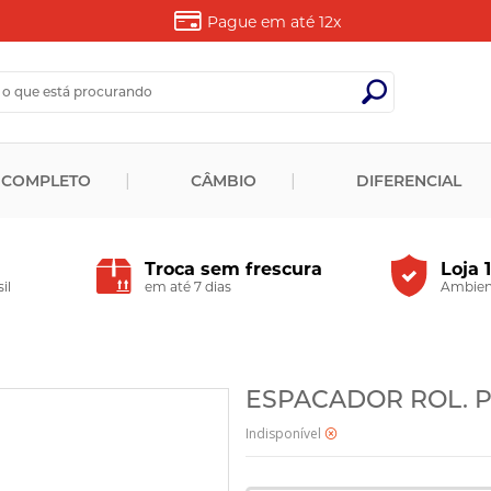
Pague em até
12x
 COMPLETO
CÂMBIO
DIFERENCIAL
Troca sem frescura
Loja 
il
em até 7 dias
Ambient
ESPACADOR ROL. PI
Indisponível