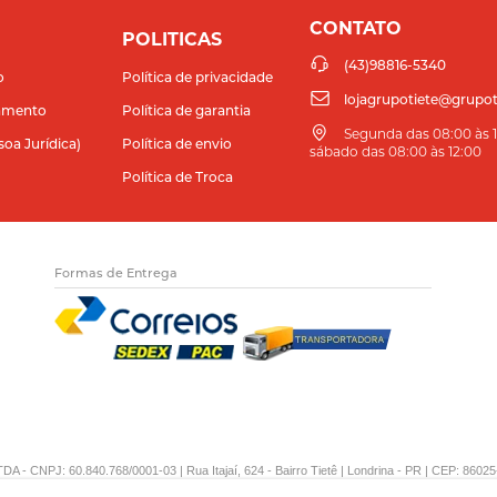
CONTATO
POLITICAS
(43)98816-5340
o
Política de privacidade
lojagrupotiete@grupot
amento
Política de garantia
Segunda das 08:00 às 11
soa Jurídica)
Política de envio
sábado das 08:00 às 12:00
Política de Troca
Formas de Entrega
DA - CNPJ: 60.840.768/0001-03 | Rua Itajaí, 624 - Bairro Tietê | Londrina - PR | CEP: 86025