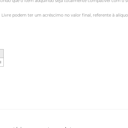
tindo que o item adquirido seja totalmente compatível com o se
vre podem ter um acréscimo no valor final, referente à alíquot
l