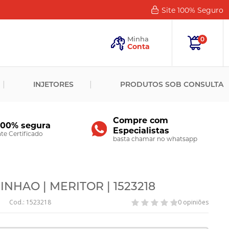
Site 100%
Seguro
Esqueceu
sua
Minha
0
Senha?
Conta
ENTRAR
INJETORES
PRODUTOS SOB CONSULTA
Novo
Cliente?
Cadastre-
se
Compre com
100% segura
Especialistas
CADASTRAR
e Certificado
basta chamar no whatsapp
NHAO | MERITOR | 1523218
Cod.: 1523218
0 opiniões