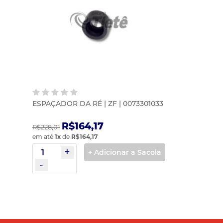
ESPAÇADOR DA RÉ | ZF | 0073301033
R$164,17
R$228,01
em até
1
x
de
R$164,17
+ Adicionar a Sacola