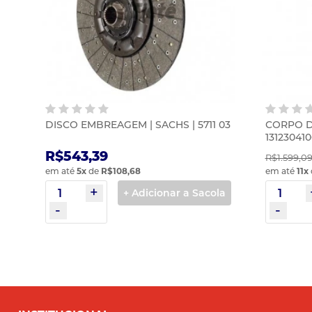
DISCO EMBREAGEM | SACHS | 5711 03
CORPO D
131230410
R$543,39
R$1.599,0
em até
5
x
de
R$108,68
em até
11
x
+ Adicionar a Sacola