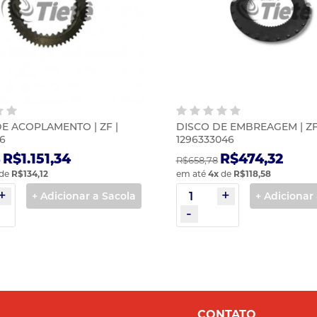
E ACOPLAMENTO | ZF |
DISCO DE EMBREAGEM | ZF
6
1296333046
R$1.151,34
R$474,32
9
R$658,78
de
R$134,12
em até
4
x
de
R$118,58
+ Adicionar a Sacola
+ Adicionar
CONTATO