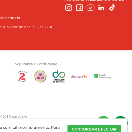
iete.com.br
:30 voltando das 13:15 às 18:00,
Segurança e Certificação
-450 |
Mapa do site
rda com tal monitoramento.
Para
CONCORDAR E FECHAR