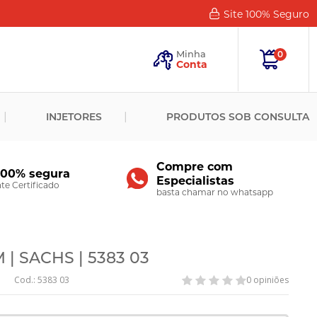
Site 100%
Seguro
Esqueceu
sua
Minha
0
Senha?
Conta
ENTRAR
INJETORES
PRODUTOS SOB CONSULTA
Novo
Cliente?
Cadastre-
se
Compre com
100% segura
Especialistas
CADASTRAR
e Certificado
basta chamar no whatsapp
| SACHS | 5383 03
Cod.: 5383 03
0 opiniões