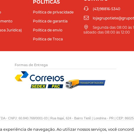
POLITICAS
(43)98816-5340
o
Política de privacidade
lojagrupotiete@grupot
amento
Política de garantia
Segunda das 08:00 às 11
soa Jurídica)
Política de envio
sábado das 08:00 às 12:00
Política de Troca
Formas de Entrega
DA - CNPJ: 60.840.768/0001-03 | Rua Itajaí, 624 - Bairro Tietê | Londrina - PR | CEP: 86025
sua experiência de navegação. Ao utilizar nossos serviços, você conco