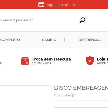
Pague em até
12x
 COMPLETO
CÂMBIO
DIFERENCIAL
Troca sem frescura
Loja 
il
em até 7 dias
Ambient
DISCO EMBREAGEM 
Indisponível