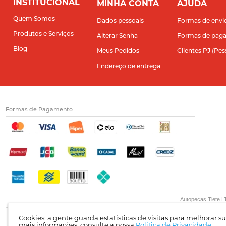
INSTITUCIONAL
MINHA CONTA
AJUDA
Quem Somos
Dados pessoais
Formas de envi
Produtos e Serviços
Alterar Senha
Formas de pag
Blog
Meus Pedidos
Clientes PJ (Pes
Endereço de entrega
Formas de Pagamento
Autopecas Tiete LT
Cookies: a gente guarda estatísticas de visitas para melhorar 
mais informações, consulte a nossa
Política de Privacidade.