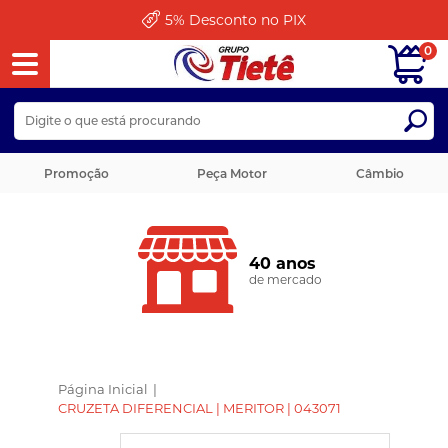
5%
Desconto no PIX
0
Promoção
Peça Motor
Câmbio
40 anos
de mercado
Página Inicial
|
CRUZETA DIFERENCIAL | MERITOR | 043071