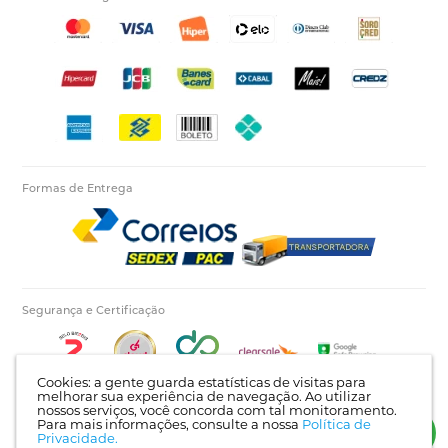
Formas de Entrega
Segurança e Certificação
Cookies: a gente guarda estatísticas de visitas para
melhorar sua experiência de navegação. Ao utilizar
nossos serviços, você concorda com tal monitoramento.
Para mais informações, consulte a nossa
Política de
Autopecas Tiete LTDA - CNPJ: 60.840.768/0001-03 | Rua Itajaí, 624 - Bairro Tietê |
Privacidade.
Londrina - PR | CEP: 86025-450 |
Mapa do site