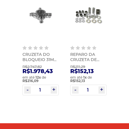
CRUZETA DO
REPARO DA
BLOQUEIO 31MM
CRUZETA DE
(MODERNA
TRANSMISSAO C/
R$2.747,82
R$211,29
S/BUCHA) |
ROLAMENTO |
R$1.978,43
R$152,13
EURORICAMBI |
MIC | 0884
em até
12
x
de
em até
1
x
de
30001308-5
R$216,09
R$152,13