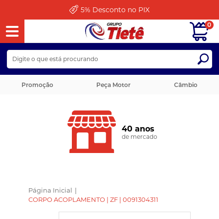
5%
Desconto no PIX
0
Promoção
Peça Motor
Câmbio
40 anos
de mercado
Página Inicial
|
CORPO ACOPLAMENTO | ZF | 0091304311