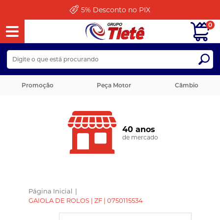
5%
Desconto no PIX
0
Promoção
Peça Motor
Câmbio
40 anos
de mercado
Página Inicial
|
GAIOLA DE ROLOS | ZF | 0750115534