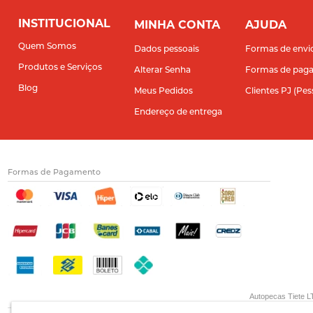
INSTITUCIONAL
MINHA CONTA
AJUDA
Quem Somos
Dados pessoais
Formas de envi
Produtos e Serviços
Alterar Senha
Formas de pag
Blog
Meus Pedidos
Clientes PJ (Pes
Endereço de entrega
Formas de Pagamento
Autopecas Tiete LT