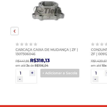
 |
CARCAÇA CAIXA DE MUDANÇA | ZF |
CONJUNT
1307306046
ZF | 0091
R$318,13
R$441,85
R$1.420,61
em até
3
x
de
R$106,04
em até
10
x
la
+ Adicionar a Sacola