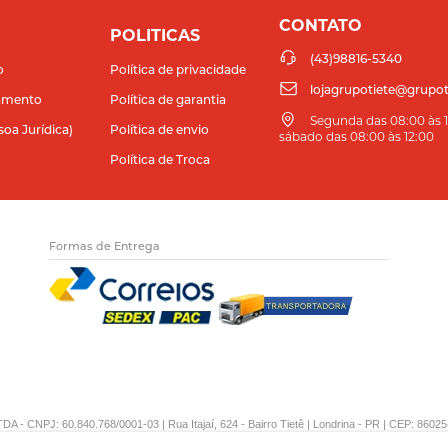
CONTATO
POLITICAS
(43)98816-5340
o
Política de privacidade
lojagrupotiete@grupot
amento
Política de garantia
Segunda das 08:00 às 11
soa Jurídica)
Política de envio
sábado das 08:00 às 12:00
Política de Troca
Formas de Entrega
DA - CNPJ: 60.840.768/0001-03 | Rua Itajaí, 624 - Bairro Tietê | Londrina - PR | CEP: 86025