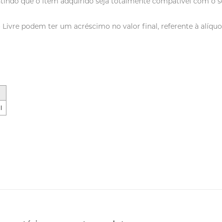
tindo que o item adquirido seja totalmente compatível com o se
vre podem ter um acréscimo no valor final, referente à alíquot
l