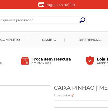
Pague em até
12x
 COMPLETO
CÂMBIO
DIFERENCIAL
Troca sem frescura
Loja 
il
em até 7 dias
Ambient
CAIXA PINHAO | MER
Indisponível