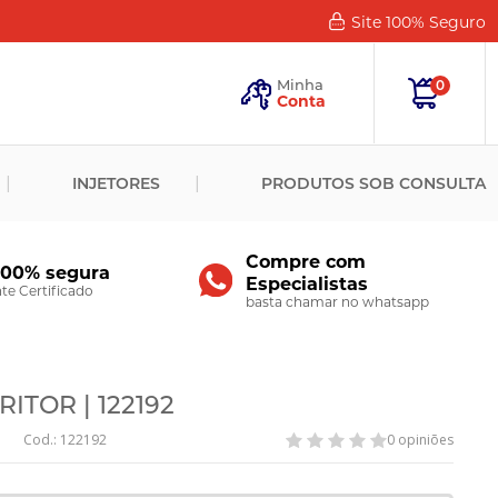
Site 100%
Seguro
Esqueceu
sua
Minha
0
Senha?
Conta
ENTRAR
INJETORES
PRODUTOS SOB CONSULTA
Novo
Cliente?
Cadastre-
se
Compre com
100% segura
Especialistas
CADASTRAR
e Certificado
basta chamar no whatsapp
ITOR | 122192
Cod.: 122192
0 opiniões