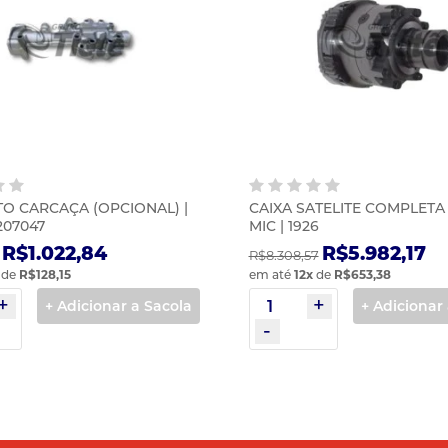
O CARCAÇA (OPCIONAL) |
CAIXA SATELITE COMPLETA 
207047
MIC | 1926
R$1.022,84
R$5.982,17
R$8.308,57
de
R$128,15
em até
12
x
de
R$653,38
+ Adicionar a Sacola
+ Adicionar