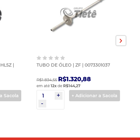
HL5Z |
TUBO DE ÓLEO | ZF | 0073301037
S
R
R$1.320,88
R$1.834,55
R$
em até
12
x
de
R$144,27
em
 a Sacola
+ Adicionar a Sacola