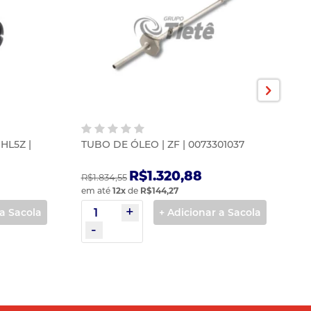
HL5Z |
TUBO DE ÓLEO | ZF | 0073301037
S
R
R$1.320,88
R$1.834,55
R$
em até
12
x
de
R$144,27
em
 a Sacola
+ Adicionar a Sacola