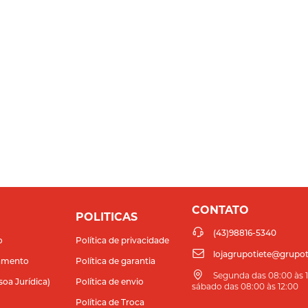
CONTATO
POLITICAS
(43)98816-5340
o
Política de privacidade
lojagrupotiete@grupot
amento
Política de garantia
Segunda das 08:00 às 11
soa Jurídica)
Política de envio
sábado das 08:00 às 12:00
Política de Troca