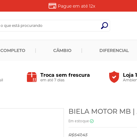
Pague em até
12x
 COMPLETO
CÂMBIO
DIFERENCIAL
Troca sem frescura
Loja 
il
em até 7 dias
Ambient
BIELA MOTOR MB | 
Em estoque
R$547,43