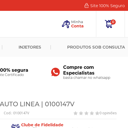
Site 100%
Seguro
Esqueceu
sua
Minha
0
Senha?
Conta
ENTRAR
INJETORES
PRODUTOS SOB CONSULTA
Novo
Cliente?
Cadastre-
se
Compre com
100% segura
Especialistas
CADASTRAR
e Certificado
basta chamar no whatsapp
AUTO LINEA | 0100147V
Cod.: 0100147V
0 opiniões
Clube de Fidelidade