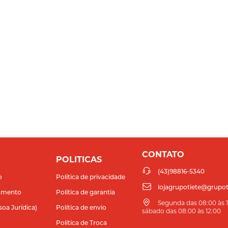
CONTATO
POLITICAS
(43)98816-5340
o
Política de privacidade
lojagrupotiete@grupot
amento
Política de garantia
Segunda das 08:00 às 11
soa Jurídica)
Política de envio
sábado das 08:00 às 12:00
Política de Troca