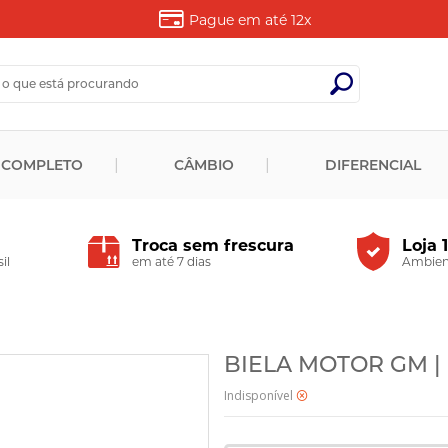
Pague em até
12x
 COMPLETO
CÂMBIO
DIFERENCIAL
Troca sem frescura
Loja 
il
em até 7 dias
Ambient
BIELA MOTOR GM | 
Indisponível