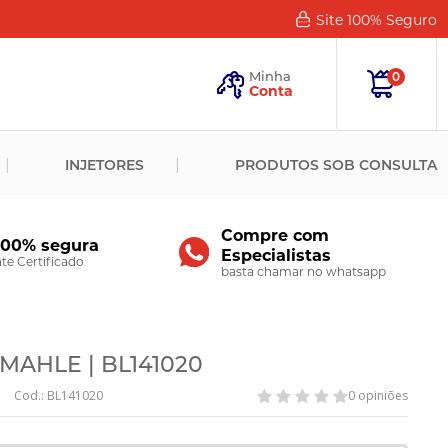
Site 100%
Seguro
Esqueceu
sua
Minha
0
Senha?
Conta
ENTRAR
INJETORES
PRODUTOS SOB CONSULTA
Novo
Cliente?
Cadastre-
se
Compre com
100% segura
Especialistas
CADASTRAR
e Certificado
basta chamar no whatsapp
MAHLE | BL141020
Cod.: BL141020
0 opiniões