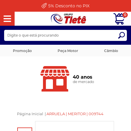
5%
Desconto no PIX
0
Promoção
Peça Motor
Câmbio
40 anos
de mercado
Página Inicial
|
ARRUELA | MERITOR | 009744