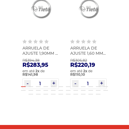
E
ARRUELA DE
ARRUELA DE
ARRU
O
AJUSTE 1,90MM |
AJUSTE 1,60 MM |
AJUST
70) |
ZF | 0730105767
ZF | 0730004830
0730
R$394,38
R$305,82
R$389
R$283,95
R$220,19
R$2
em até
2
x
de
em até
2
x
de
em at
R$141,98
R$110,10
R$140