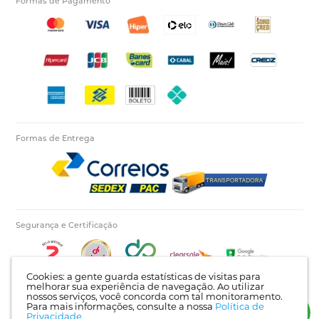
Formas de Pagamento
Formas de Entrega
Segurança e Certificação
Cookies: a gente guarda estatísticas de visitas para
melhorar sua experiência de navegação. Ao utilizar
nossos serviços, você concorda com tal monitoramento.
Para mais informações, consulte a nossa
Política de
Autopecas Tiete LTDA - CNPJ: 60.840.768/0001-03 | Rua Itajaí, 624 - Bairro Tietê |
Privacidade.
Londrina - PR | CEP: 86025-450 |
Mapa do site