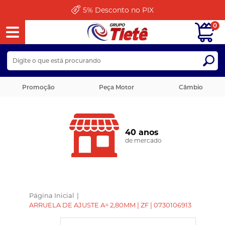
5%
Desconto no PIX
0
Promoção
Peça Motor
Câmbio
40 anos
de mercado
Página Inicial
|
ARRUELA DE AJUSTE A= 2,80MM | ZF | 0730106913