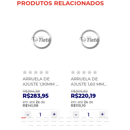
PRODUTOS RELACIONADOS
E
ARRUELA DE
ARRUELA DE
ARRU
O
AJUSTE 1,90MM |
AJUSTE 1,60 MM |
AJUST
70) |
ZF | 0730105767
ZF | 0730004830
0730
R$394,38
R$305,82
R$389
R$283,95
R$220,19
R$2
em até
2
x
de
em até
2
x
de
em at
R$141,98
R$110,10
R$140