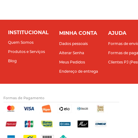
INSTITUCIONAL
MINHA CONTA
AJUDA
Quem Somos
Dados pessoais
Formas de envi
Produtos e Serviços
Alterar Senha
Formas de pag
Blog
Meus Pedidos
Clientes PJ (Pes
Endereço de entrega
Formas de Pagamento