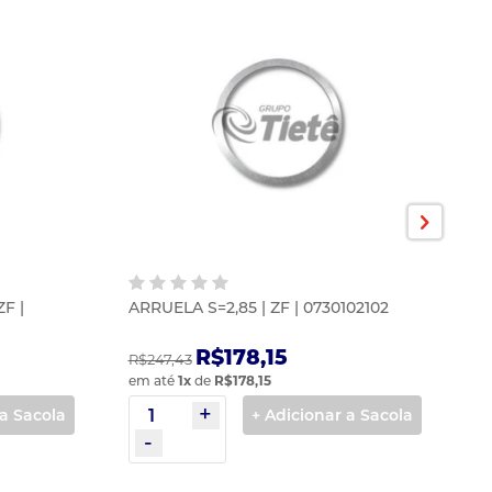
F |
ARRUELA S=2,85 | ZF | 0730102102
A
(S
R$178,15
R$247,43
R$
em até
1
x
de
R$178,15
em
 a Sacola
+ Adicionar a Sacola