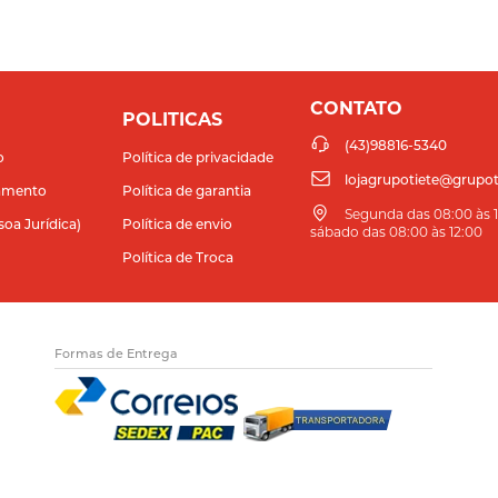
CONTATO
POLITICAS
(43)98816-5340
o
Política de privacidade
lojagrupotiete@grupot
amento
Política de garantia
Segunda das 08:00 às 11
soa Jurídica)
Política de envio
sábado das 08:00 às 12:00
Política de Troca
Formas de Entrega