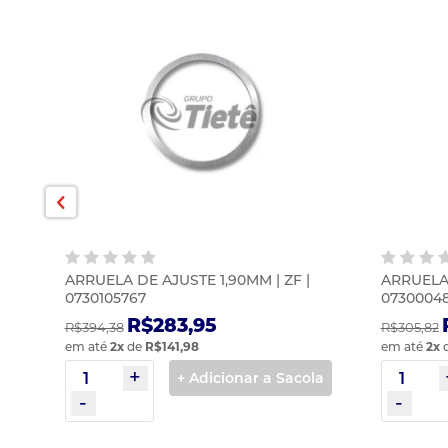
ARRUELA DE AJUSTE 1,90MM | ZF |
ARRUELA 
0730105767
0730004
R$283,95
R$394,38
R$305,82
em até
2
x
de
R$141,98
em até
2
x
la
+ Adicionar a Sacola