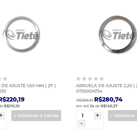
DE AJUSTE 1,60 MM | ZF |
ARRUELA DE AJUSTE 2,20 | Z
830
0730004734
R$220,19
R$280,74
R$389,91
de
R$110,10
em até
2
x
de
R$140,37
+ Adicionar a Sacola
+ Adicionar