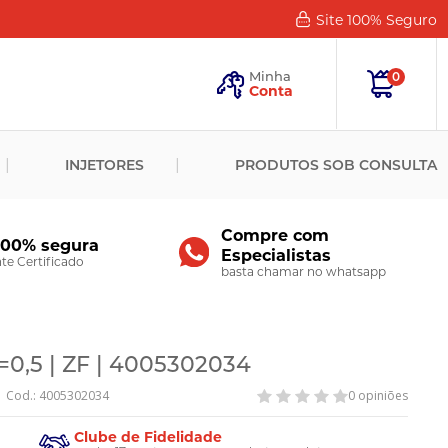
Site 100%
Seguro
Esqueceu
sua
Minha
0
Senha?
Conta
ENTRAR
INJETORES
PRODUTOS SOB CONSULTA
Novo
Cliente?
Cadastre-
se
Compre com
100% segura
Especialistas
CADASTRAR
e Certificado
basta chamar no whatsapp
0,5 | ZF | 4005302034
Cod.: 4005302034
0 opiniões
Clube de Fidelidade