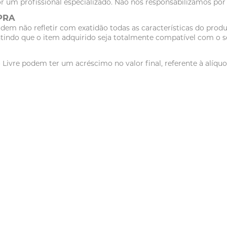
r um profissional especializado. Não nos responsabilizamos po
PRA
dem não refletir com exatidão todas as características do pr
tindo que o item adquirido seja totalmente compatível com o se
vre podem ter um acréscimo no valor final, referente à alíquot