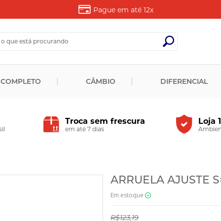
Pague em até
12x
 COMPLETO
CÂMBIO
DIFERENCIAL
Troca sem frescura
Loja 
il
em até 7 dias
Ambient
ARRUELA AJUSTE S=
Em estoque
R$123,19