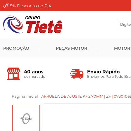
5%
Desconto no PIX
PROMOÇÃO
PEÇAS MOTOR
MOTOR
Envio Rápido
40 anos
Enviamos Para Todo Bras
de mercado
Página Inicial
|
ARRUELA DE AJUSTE A= 2,70MM | ZF | 07301069