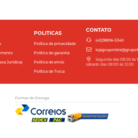
CONTATO
POLITICAS
(43)98816-5340
o
Política de privacidade
lojagrupotiete@grupot
amento
Política de garantia
Segunda das 08:00 às 11
soa Jurídica)
Política de envio
sábado das 08:00 às 12:00
Política de Troca
Formas de Entrega