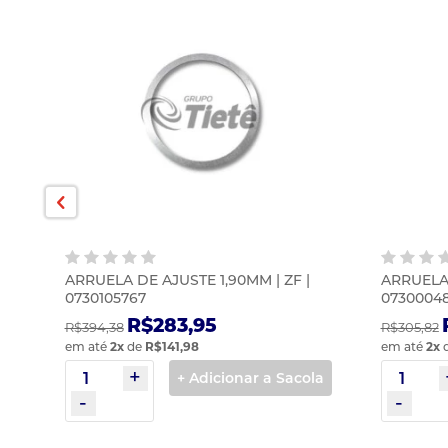
ARRUELA DE AJUSTE 1,90MM | ZF |
ARRUELA 
0730105767
0730004
R$283,95
R$394,38
R$305,82
em até
2
x
de
R$141,98
em até
2
x
la
+ Adicionar a Sacola