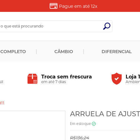
Pague em até
12x
 COMPLETO
CÂMBIO
DIFERENCIAL
Troca sem frescura
Loja 
il
em até 7 dias
Ambient
11
ARRUELA DE AJUSTE 
Em estoque
R$136,24