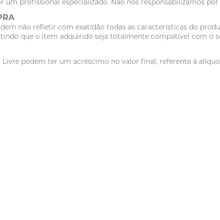
r um profissional especializado. Não nos responsabilizamos po
PRA
dem não refletir com exatidão todas as características do pr
tindo que o item adquirido seja totalmente compatível com o se
vre podem ter um acréscimo no valor final, referente à alíquot