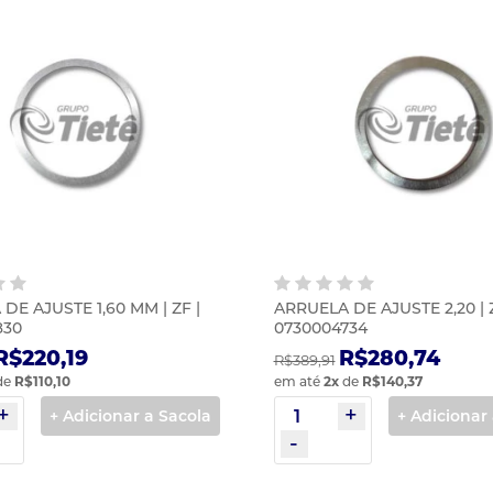
DE AJUSTE 1,60 MM | ZF |
ARRUELA DE AJUSTE 2,20 | Z
830
0730004734
R$220,19
R$280,74
R$389,91
de
R$110,10
em até
2
x
de
R$140,37
+ Adicionar a Sacola
+ Adicionar