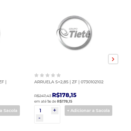
F |
ARRUELA S=2,85 | ZF | 0730102102
A
(S
R$178,15
R$247,43
R$
em até
1
x
de
R$178,15
em
 a Sacola
+ Adicionar a Sacola