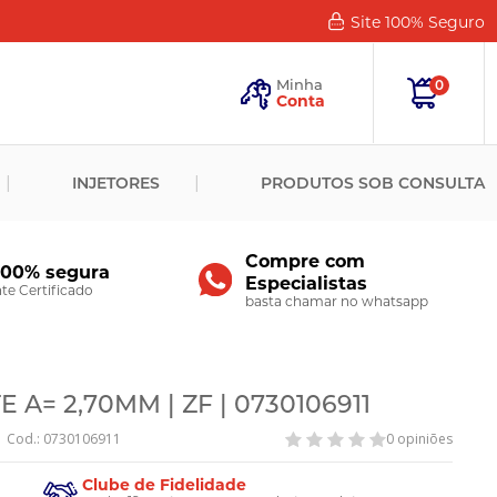
Site 100%
Seguro
Esqueceu
sua
Minha
0
Senha?
Conta
ENTRAR
INJETORES
PRODUTOS SOB CONSULTA
Novo
Cliente?
Cadastre-
se
Compre com
100% segura
Especialistas
CADASTRAR
e Certificado
basta chamar no whatsapp
A= 2,70MM | ZF | 0730106911
Cod.: 0730106911
0 opiniões
Clube de Fidelidade