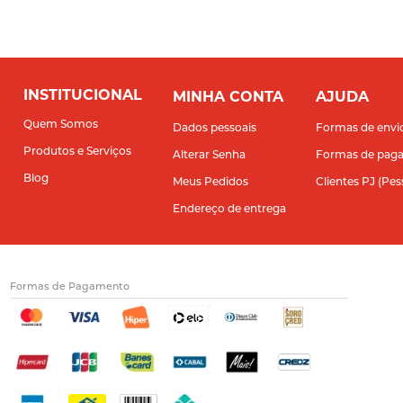
INSTITUCIONAL
MINHA CONTA
AJUDA
Quem Somos
Dados pessoais
Formas de envi
Produtos e Serviços
Alterar Senha
Formas de pag
Blog
Meus Pedidos
Clientes PJ (Pes
Endereço de entrega
Formas de Pagamento