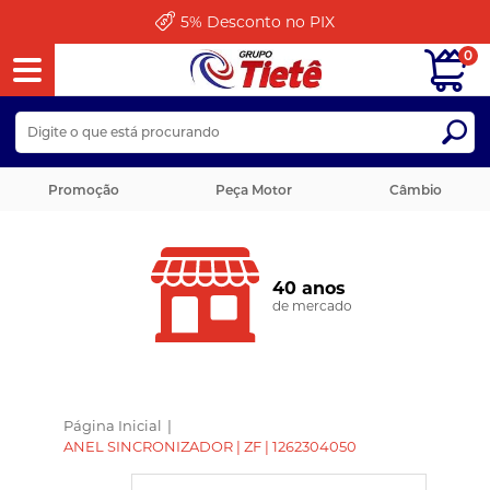
5%
Desconto no PIX
0
Promoção
Peça Motor
Câmbio
40 anos
de mercado
Página Inicial
|
ANEL SINCRONIZADOR | ZF | 1262304050