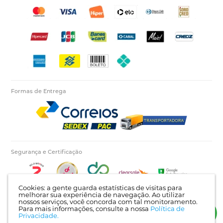
Formas de Entrega
Segurança e Certificação
Cookies: a gente guarda estatísticas de visitas para
melhorar sua experiência de navegação. Ao utilizar
nossos serviços, você concorda com tal monitoramento.
Para mais informações, consulte a nossa
Política de
Autopecas Tiete LTDA - CNPJ: 60.840.768/0001-03 | Rua Itajaí, 624 - Bairro Tietê |
Privacidade.
Londrina - PR | CEP: 86025-450 |
Mapa do site