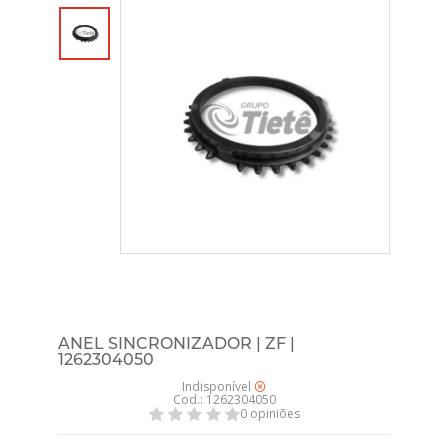
ANEL SINCRONIZADOR | ZF |
1262304050
Indisponível
Cod.: 1262304050
0 opiniões