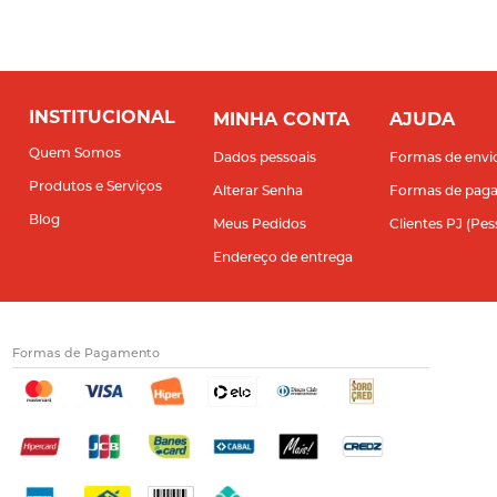
INSTITUCIONAL
MINHA CONTA
AJUDA
Quem Somos
Dados pessoais
Formas de envi
Produtos e Serviços
Alterar Senha
Formas de pag
Blog
Meus Pedidos
Clientes PJ (Pes
Endereço de entrega
Formas de Pagamento