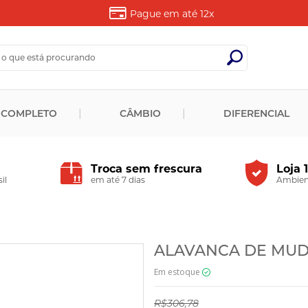
Pague em até
12x
 COMPLETO
CÂMBIO
DIFERENCIAL
Troca sem frescura
Loja 
il
em até 7 dias
Ambient
ALAVANCA DE MUDA
Em estoque
R$306,78