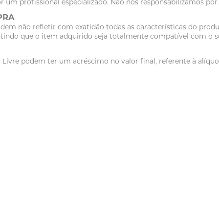
r um profissional especializado. Não nos responsabilizamos po
PRA
dem não refletir com exatidão todas as características do pr
tindo que o item adquirido seja totalmente compatível com o se
vre podem ter um acréscimo no valor final, referente à alíquot