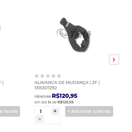
 |
ALAVANCA DE MUDANÇA | ZF |
A
1315307292
1
R$120,95
R$167,99
R$
em até
1
x
de
R$120,95
em
 a Sacola
+ Adicionar a Sacola