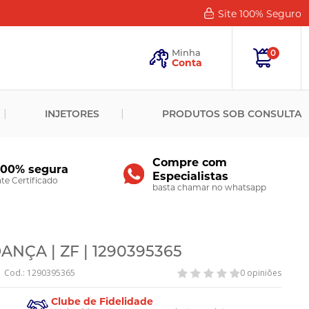
Site 100%
Seguro
Esqueceu
sua
Minha
0
Senha?
Conta
ENTRAR
INJETORES
PRODUTOS SOB CONSULTA
Novo
Cliente?
Cadastre-
se
Compre com
100% segura
Especialistas
CADASTRAR
e Certificado
basta chamar no whatsapp
NÇA | ZF | 1290395365
Cod.: 1290395365
0 opiniões
Clube de Fidelidade