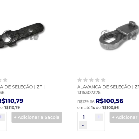
 DE SELEÇÃO | ZF |
ALAVANCA DE SELEÇÃO | ZF
36
1315307375
R$110,79
R$100,56
R$139,66
e
R$110,79
em até
1
x
de
R$100,56
+ Adicionar a Sacola
+ Adicionar