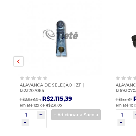
ALAVANCA DE SELEÇÃO | ZF |
ALAVANCA
1323207085
13693070
R$2.115,39
R$2.938,04
R$153,87
em até
12
x
de
R$231,05
em até
1
x
d
la
+ Adicionar a Sacola