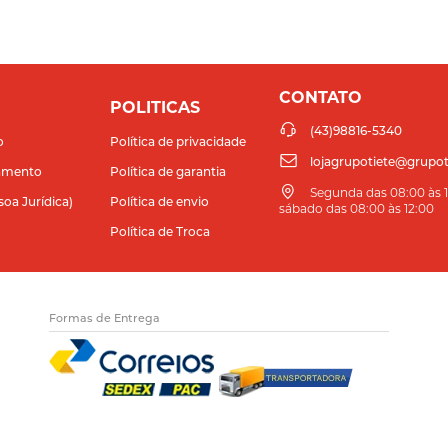
CONTATO
POLITICAS
(43)98816-5340
o
Política de privacidade
lojagrupotiete@grupot
amento
Política de garantia
Segunda das 08:00 às 11
soa Jurídica)
Política de envio
sábado das 08:00 às 12:00
Política de Troca
Formas de Entrega