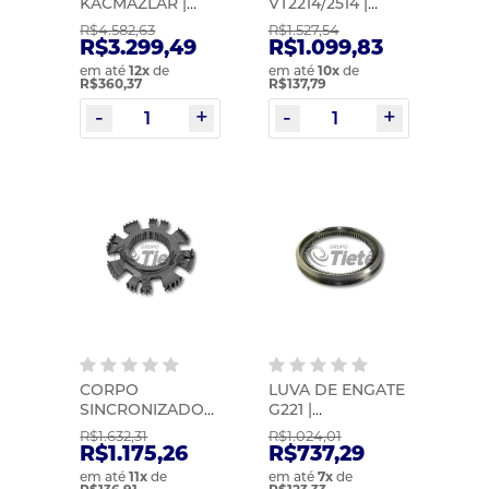
KACMAZLAR |
VT2214/2514 |
1521406KS
KACMAZLAR |
R$4.582,63
R$1.527,54
20478729KS
R$3.299,49
R$1.099,83
em até
12
x
de
em até
10
x
de
R$360,37
R$137,79
CORPO
LUVA DE ENGATE
SINCRONIZADOR
G221 |
VT2514 |
KACMAZLAR |
R$1.632,31
R$1.024,01
KACMAZLAR |
9452622023KS
R$1.175,26
R$737,29
20858492KS
em até
11
x
de
em até
7
x
de