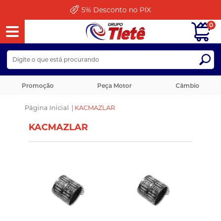
5%
Desconto no PIX
0
Promoção
Peça Motor
Câmbio
Página Inicial
|
KACMAZLAR
KACMAZLAR