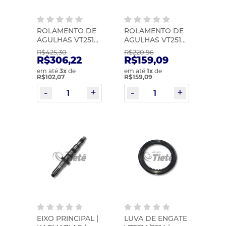
ROLAMENTO DE
ROLAMENTO DE
AGULHAS VT2514
AGULHAS VT2514
| KACMAZLAR |
| KACMAZLAR |
R$425,30
R$220,96
1521453KS
1652575KS
R$306,22
R$159,09
em até
3
x
de
em até
1
x
de
R$102,07
R$159,09
EIXO PRINCIPAL |
LUVA DE ENGATE