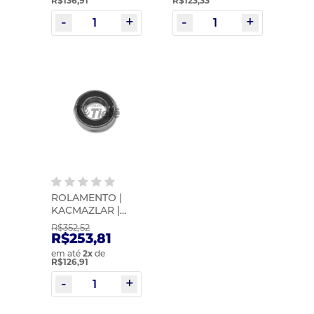
R$136,91
R$123,33
ROLAMENTO |
KACMAZLAR |
20806212KS
R$352,52
R$253,81
em até
2
x
de
R$126,91