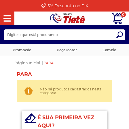
5%
Desconto no PIX
0
Promoção
Peça Motor
Câmbio
Página Inicial
|
PARA
PARA
Não há produtos cadastrados nesta
categoria.
É SUA PRIMEIRA VEZ
AQUI?