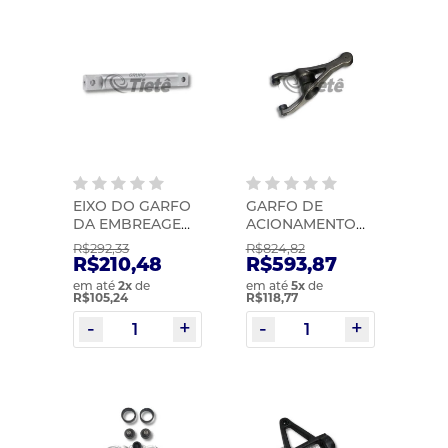
EIXO DO GARFO
GARFO DE
DA EMBREAGEM
ACIONAMENTO
(289,00MM) | MIC
DA EMBREAGEM
R$292,33
R$824,82
| 0530
G240 | MIC | 1884
R$210,48
R$593,87
em até
2
x
de
em até
5
x
de
R$105,24
R$118,77