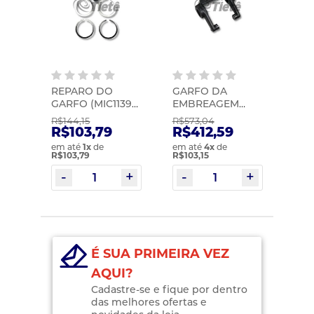
REPARO DO
GARFO DA
GARFO (MIC1139) |
EMBREAGEM
MIC | 2037
COMPLETO | MIC
R$144,15
R$573,04
| 1139
R$103,79
R$412,59
em até
1
x
de
em até
4
x
de
R$103,79
R$103,15
É SUA PRIMEIRA VEZ
AQUI?
Cadastre-se e fique por dentro
das melhores ofertas e