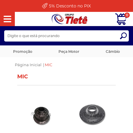
5%
Desconto no PIX
0
Promoção
Peça Motor
Câmbio
Página Inicial
|
MIC
MIC