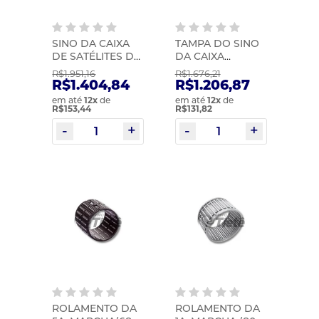
SINO DA CAIXA
TAMPA DO SINO
DE SATÉLITES DO
DA CAIXA
REDUZIDO HL5Z |
SATÉLITE DO
R$1.951,16
R$1.676,21
MIC | 1699
REDUZIDO HL5Z |
R$1.404,84
R$1.206,87
MIC | 1704
em até
12
x
de
em até
12
x
de
R$153,44
R$131,82
ROLAMENTO DA
ROLAMENTO DA