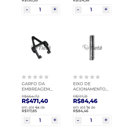
R$150,55
R$124,58
GARFO DA
EIXO DE
EMBREAGEM
ACIONAMENTO
COMPLETO | MIC
DA CARCAÇA DE
R$654,72
R$117,31
| 1137
EMBREAGEM |
R$471,40
R$84,46
MIC | 0877
em até
4
x
de
em até
1
x
de
R$117,85
R$84,46